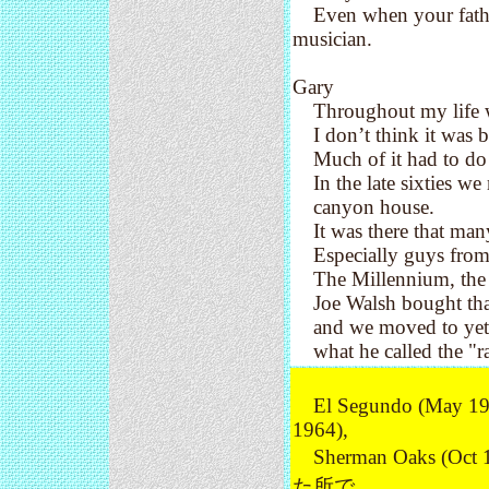
Even when your father 
musician.
Gary
Throughout my life w
I don’t think it was by
Much of it had to do w
In the late sixties we 
canyon house.
It was there that man
Especially guys from t
The Millennium, the E
Joe Walsh bought that
and we moved to yet a
what he called the "ra
El Segundo (May 1963
1964),
Sherman Oaks 
た所で