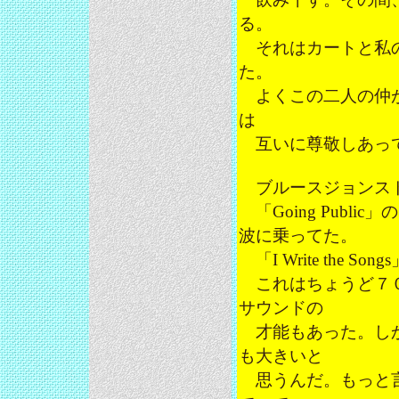
る。
それはカートと私の
た。
よくこの二人の仲が
は
互いに尊敬しあって
ブルースジョンスト
「Going Publ
波に乗ってた。
「I Write the
これはちょうど７０
サウンドの
才能もあった。しかし
も大きいと
思うんだ。もっと言え