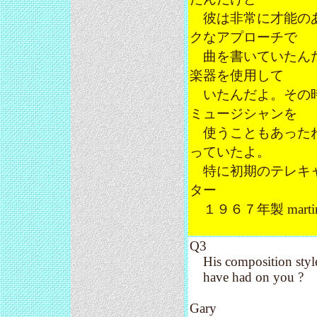
彼は非常に才能のあ
クなアプローチで
曲を書いていたんだ
楽器を使用して
いたんだよ。その時
ミュージシャンを
使うこともあったね
っていたよ。
特に初期のテレキャ
ター
１９６７年製 marti
Q3
His composition style 
have had on you ?
Gary