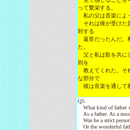
って繁栄する。
私の父は音楽によっ
それは彼が受けた質
対する
返答だったんだ。私
た。
父と私は歌を共にし
則を
教えてくれた。それ
な部分で
彼は音楽を通して
Q5
What kind of father wa
As a father. As a musi
Was he a strict perso
Or the wonderful fath