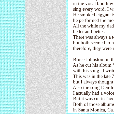
in the vocal booth w
sing every word. I wil
He smoked ciggaretts
he performed the mos
All the while my dad w
better and better.
There was always a t
but both seemed to hav
therefore, they were re
Bruce Johnston on the
As he cut his album “
with his song “I writ
This was in the late 70
but I always thought h
Also the song Deirdre 
I actually had a voice
But it was cut in favo
Both of those albums 
in Santa Monica, Ca.