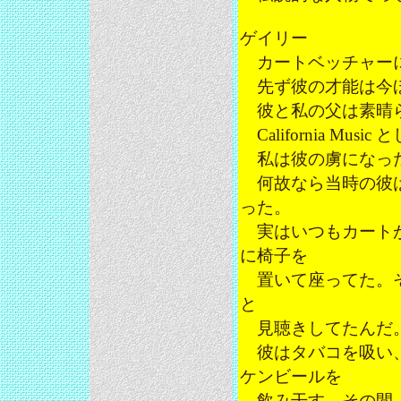
ゲイリー
カートベッチャーに
先ず彼の才能は今ほ
彼と私の父は素晴ら
California M
私は彼の虜になっ
何故なら当時の彼は
った。
実はいつもカートが
に椅子を
置いて座ってた。そ
と
見聴きしてたんだ。
彼はタバコを吸い、
ケンビールを
飲み干す。その間、