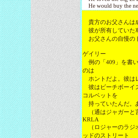
He would buy the new
貴方のお父さんは成
彼が所有していた車の
お父さんの自慢のド
ゲイリー
例の「409」を書
のは
ホントだよ。彼はレ
彼はビーチボーイズ
コルベットを
持っていたんだ。あ
（通はジャガーと言
KRLA
（ロジャーのラジオ
ッドのストリート