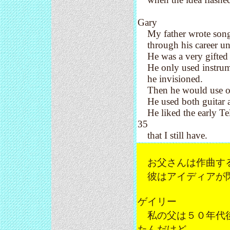
Gary
My father wrote songs 
through his career unt
He was a very gifted s
He only used instrument
he invisioned.
Then he would use othe
He used both guitar an
He liked the early Tele
35
that I still have.
お父さんは作曲する
彼はアイディアが閃
ゲイリー
私の父は５０年代後
たんだけど