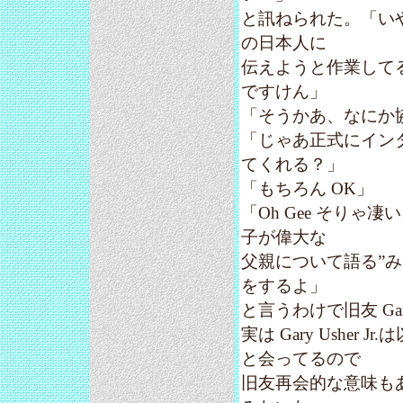
と訊ねられた。「いやあ
の日本人に
伝えようと作業して
ですけん」
「そうかあ、なにか
「じゃあ正式にイン
てくれる？」
「もちろん OK」
「Oh Gee そり
子が偉大な
父親について語る”
をするよ」
と言うわけで旧友 Gar
実は Gary Ushe
と会ってるので
旧友再会的な意味も