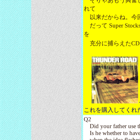
そりゃあもう興奮し
れて
以来だからね。今回
だって Super S
を
充分に捕らえたCD
これを購入してくれた
Q2
Did your father use th
Is he whether to have 
when the idea flashe