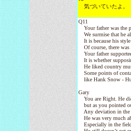
気づいていたよ。
Q11
Your father was the pe
We surmise that he als
It is because his style
Of course, there was a
Your father supported 
It is whether supposin
He liked country music
Some points of contact
like Hank Snow - Hum
Gary
You are Right. He did 
but as you pointed out
Any deviation in the n
He was very much ahe
Especially in the fiel
He still doesn’t get e