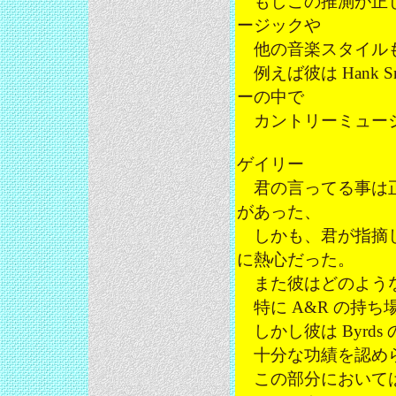
もしこの推測が正し
ージックや
他の音楽スタイル
例えば彼は Hank S
ーの中で
カントリーミュージ
ゲイリー
君の言ってる事は正
があった、
しかも、君が指摘し
に熱心だった。
また彼はどのような
特に A&R の持
しかし彼は Byrds のア
十分な功績を認めら
この部分においては