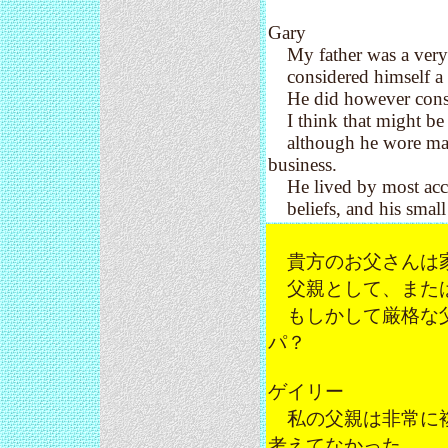
Gary
My father was a very 
considered himself a m
He did however consid
I think that might be a
although he wore many 
business.
He lived by most accoun
beliefs, and his small 
貴方のお父さんは家
父親として、または
もしかして厳格な父
パ？
ゲイリー
私の父親は非常に複
考えてなかった