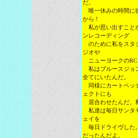
だ。
唯一休みの時間に彼
から !
私が思い出すことが
ンレコーディング
のために私をスタジ
ジオや
ニューヨークのRC
私はブルースジョン
全てにいたんだ。
同様にカートベッチ
ェクトにも
居合わせたんだ。私
私達は毎日サンタモ
ェイを
毎日ドライヴした。それが
だったんだよ。