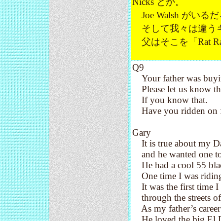
Nicks とか。
Joe Walsh が
そして我々は違うキ
父はそこを「Rat R
Q9
Your father was buying
Please let us know the
If you know that.
Have you ridden on fat
Gary
It is true about my Da
and he wanted one to
He had a cool 55 black 
One time I was riding
It was the first time I
through the streets o
As my father’s career 
He loved the big El 