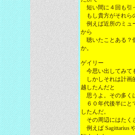
短い間に４回も引
もし貴方がそれらの
例えば近所のミュー
から
聴いたことある？個
か。
ゲイリー
今思い出してみてもた
しかしそれは計画的
越したんだと
思うよ。その多くは
６０年代後半にとて
したんだ。
その周辺にはたくさ
例えば Sagittariu