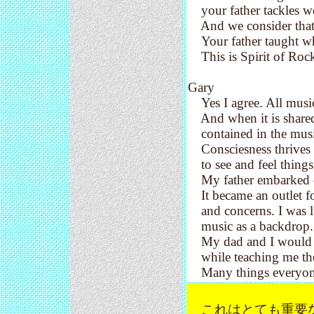
your father tackles wo
And we consider that wh
Your father taught wh
This is Spirit of Rock 
Gary
Yes I agree. All music 
And when it is shared 
contained in the musi
Consciesness thrives 
to see and feel things 
My father embarked on 
It became an outlet for
and concerns. I was lu
music as a backdrop.
My dad and I would b
while teaching me the p
Many things everyone 
これはとても重要な