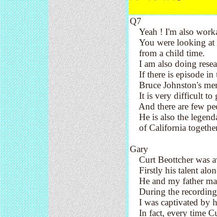
Q7
Yeah ! I'm also worka
You were looking at w
from a child time.
I am also doing resear
If there is episode in 
Bruce Johnston's mem
It is very difficult to
And there are few peop
He is also the legend
of California together
Gary
Curt Beottcher was 
Firstly his talent alo
He and my father made
During the recording o
I was captivated by hi
In fact, every time Curt