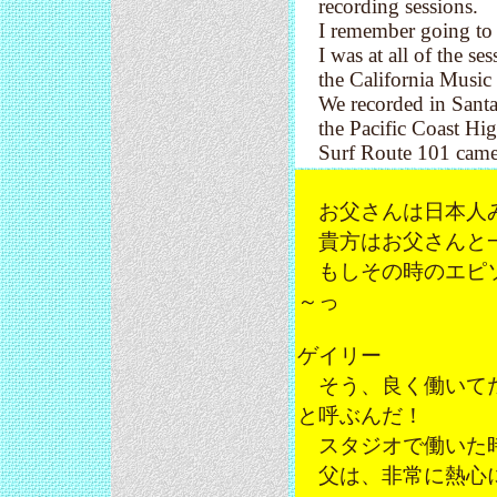
recording sessions.
I remember going to t
I was at all of the ses
the California Music pr
We recorded in Santa 
the Pacific Coast High
Surf Route 101 came
お父さんは日本人み
貴方はお父さんと一
もしその時のエピソ
～っ
ゲイリー
そう、良く働いてた
と呼ぶんだ！
スタジオで働いた時
父は、非常に熱心に