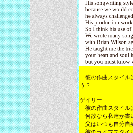
His songwriting style 
because we would const
he always challenged 
His production work i
So I think his use of s
We wrote many songs t
with Brian Wilson ag
He taught me the trick
your heart and soul in
but you must know when 
彼の作曲スタイルは
う？
ゲイリー
彼の作曲スタイルは
何故なら私達が書い
父はいつも自分自身
彼のライフスタイル