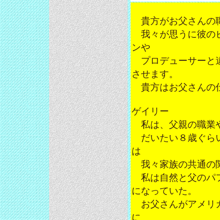
貴方がお父さんの職
我々が思うに彼のビ
ンや
プロデューサーと違
させます。
貴方はお父さんの仕
ゲイリー
私は、父親の職業や
だいたい８歳ぐらい
は
我々家族の共通の関
私は自然と父のパフ
になっていた。
お父さんがアメリカ
に