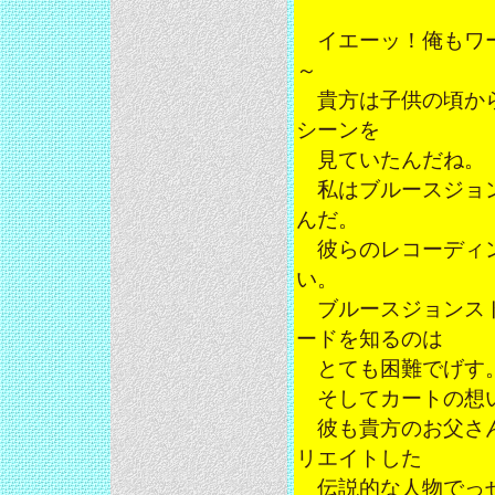
イエーッ！俺もワー
～
貴方は子供の頃から
シーンを
見ていたんだね。
私はブルースジョン
んだ。
彼らのレコーディン
い。
ブルースジョンスト
ードを知るのは
とても困難でげす
そしてカートの想い
彼も貴方のお父さん
リエイトした
伝説的な人物でっ