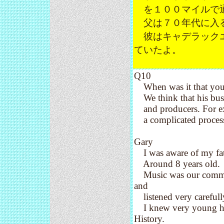
を１００マイルで通
父は７０年代に入る
彼はキャデラックエ
ていたよ。
Q10
When was it that you u
We think that his bus
and producers. For ex
a complicated process
Gary
I was aware of my fath
Around 8 years old.
Music was our common 
and
listened very carefull
I knew very young he 
History.