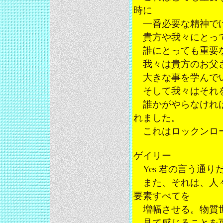
時に
一番必要な精神で
貴方や我々にとって
誰にとっても重要
我々は貴方のお父さ
大きな事を学んで
そして我々はそれを
誰かがやらなければ
れました。
これはロックンロ
ゲイリー
Yes 君の言う通
また、それは、人々
要素すべてを
増幅させる。物質世
見て感じることを可